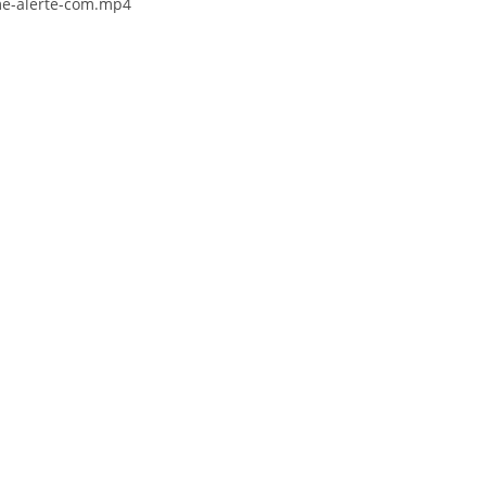
me-alerte-com.mp4