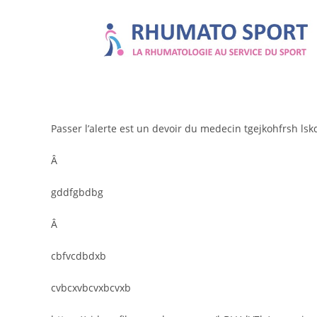
Passer l’alerte est un devoir du medecin tgejkohfrsh lsk
Â
gddfgbdbg
Â
cbfvcdbdxb
cvbcxvbcvxbcvxb